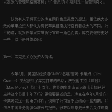
以嚣张的管理风格而著称；“广告员”乔布斯则是一位营销奇才。
认为有人了解真实的库克同样也是愚蠢的想法。相信绝大多
数的苹果投资人都认为两代苹果首席执行官有着极大的不同。公
平的讲，就担任苹果首席执行官这一角色而言，库克要做得更好
一些。以下是具体原因：
第一：库克更关心投资人情绪。
今年3月，美国财经频道CNBC“名嘴”吉姆·卡莱姆（Jim
Cramer）突然接到了库克打来的电话，庆祝他主持《疯钱》
（Mad Money）节目十周年。你能想象出库克记得卡莱姆已经
主持这个节目十年了吗？更需要讲述的是，库克在今年8月曾向
卡莱姆发送一封电子邮件，谈到了公司当季业绩的一些预期，并
包含中国业务将强劲增长的报告。很难以想象史蒂夫会关注这类