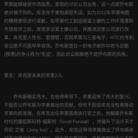
苹果能够接受市场指责，客观的讨论公司业务，这一点是乔布斯
绝对做不到的。库克并不害怕承担失误，如为2012年苹果地图
的糟糕表现进行道歉。在苹果代工制造商富士康的工作环境遭到
市场批评之后，库克亲访富士康公司，并推进这家公司进行改
革。库克更人性化、更理智，否则苹果与三星电子、HTC的专利
诉讼绝不可能早早收场。乔布斯曾在一封电子邮件中把与谷歌
(微博)的争斗称为“圣战”，因此诉讼和解绝不是乔布斯的风格。
第五：库克是未来的苹果2.0。
乔布斯确实伟大。在他得带领下，苹果迎来了伟大的复兴。
不能否认乔布斯为苹果做出的贡献，但也不能说库克没有再推动
苹果向前发展。在库克出任苹果首席执行官之后，他解雇乔布斯
时代的重臣斯科特·福斯特（Scott Forstall），并擢升了设计天才
乔尼·艾维（Jony Ive）。此外，库克还带领苹果推出了乔布斯绝