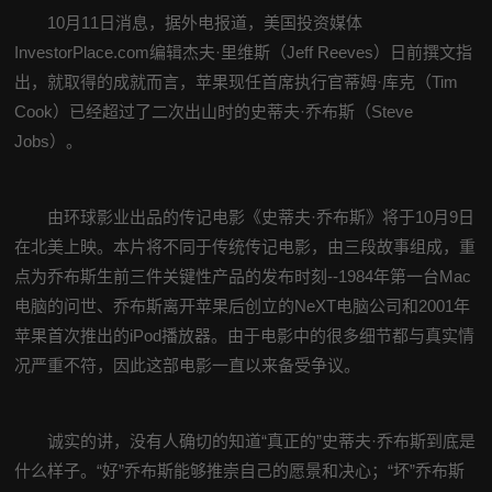
10月11日消息，据外电报道，美国投资媒体
InvestorPlace.com编辑杰夫·里维斯（Jeff Reeves）日前撰文指
出，就取得的成就而言，苹果现任首席执行官蒂姆·库克（Tim
Cook）已经超过了二次出山时的史蒂夫·乔布斯（Steve
Jobs）。
由环球影业出品的传记电影《史蒂夫·乔布斯》将于10月9日
在北美上映。本片将不同于传统传记电影，由三段故事组成，重
点为乔布斯生前三件关键性产品的发布时刻--1984年第一台Mac
电脑的问世、乔布斯离开苹果后创立的NeXT电脑公司和2001年
苹果首次推出的iPod播放器。由于电影中的很多细节都与真实情
况严重不符，因此这部电影一直以来备受争议。
诚实的讲，没有人确切的知道“真正的”史蒂夫·乔布斯到底是
什么样子。“好”乔布斯能够推崇自己的愿景和决心；“坏”乔布斯