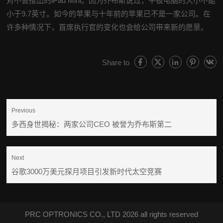
对不会推出的iPad Mini。因为乔布斯说过，平板电脑的大小不能
小于9.7英寸。如今的苹果与十年前的苹果已不是一家公司。在
许多种情况下，首席执行官的变化也会给公司带来新的愿景。
Share to
Previous
多西身世揭秘：两家公司CEO 被誉为乔布斯第二
Next
谷歌3000万美元探月项目引发新时代太空竞赛
PRC OPTRONICS CO., LTD 2026 all rights reserved